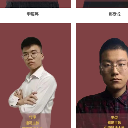
李绍炜
郝彦龙