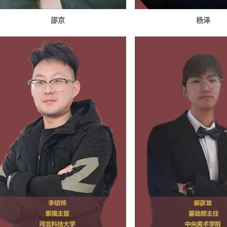
邵京
杨泽