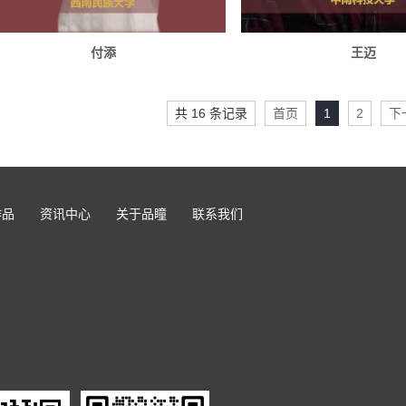
付添
王迈
共 16 条记录
首页
1
2
下
作品
资讯中心
关于品瞳
联系我们