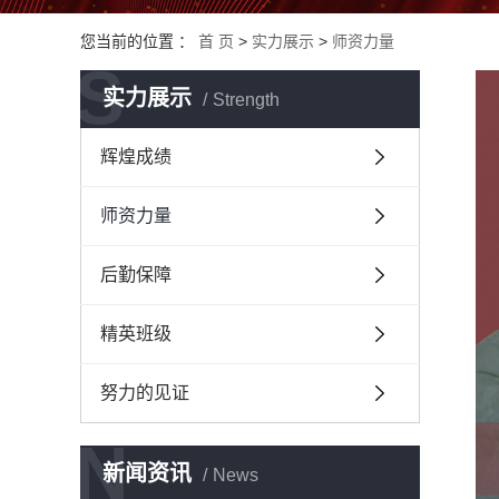
您当前的位置 ：
首 页
>
实力展示
>
师资力量
S
实力展示
Strength
辉煌成绩
师资力量
后勤保障
精英班级
努力的见证
N
新闻资讯
News