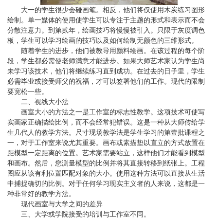
大一的学生很少会碰画笔。相反，他们将仅使用木炭练习图形
绘制。单一媒体的使用使学生可以专注于主题的形式和表示而不会
分散注意力。到第贰年，绘画技巧将慢慢被引入。只限于灰度调色
板，学生可以学习绘画的技巧以及如何绘制无颜色的三维形式。
随着学生的进步，他们被教导用颜料绘画。在该过程的每个阶
段，学生都必需使老师满意才能进步。如果大师艺术家认为学生尚
未学习该技术，他们将继续练习直到成功。在过去的日子里，学生
必需毕业或接受师父的祝福，才可以签署他们的工作。现代的限制
要宽松一些。
二、视线大小法
画室大小的方法之一是工作室的标志性教学。这项技术可使写
实画家正确描绘比例，而不会经常犯错误。这是一种从大师传给学
生几代人的教学方法。尺寸现场教学法是学生学习的第壹批课程之
一，对于工作室来说尤其重要。画布或素描垫以直立的方式放置在
距模型一定距离的位置。艺术家需要站立，这样他们才能看到模型
和画布。然后，您测量模型的比例并将其直接转移到纸张上。工程
图应从该有利位置匹配对象的大小。使用这种方法可以直接从生活
中捕捉确切的比例。对于任何学习现实主义者的人来说，这都是一
种非常好的教学方法。
现代画室与大学之间的差异
三、大学或学院接受的培训与工作室不同。