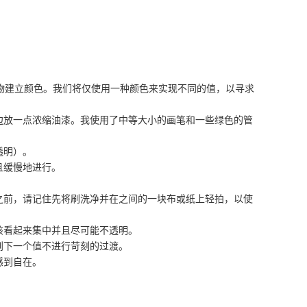
物建立颜色。我们将仅使用一种颜色来实现不同的值，以寻求
边放一点浓缩油漆。我使用了中等大小的画笔和一些绿色的管
透明）。
且缓慢地进行。
之前，请记住先将刷洗净并在之间的一块布或纸上轻拍，以使
该看起来集中并且尽可能不透明。
到下一个值不进行苛刻的过渡。
感到自在。