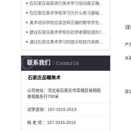
在石家庄画室进行美术学习培训是正确的选择
在石家庄美术学校学习为什么练习基础知识很重要？
美术培训学校应该怎样正确的教导学生画静物素描画才能得到提升
详
建议石家庄美术学校的初学者需知道的7种水彩技巧
通过石家庄美术学习的提示和技巧来刷新水彩技巧
产
C
水
联系我们
Contact Us
石家庄品瞳美术
公司地址：河北省石家庄市栾城区裕翔街
其
景观路东行700米
试学咨询：
157-3215-2513
杨 老 师 ：157-3215-2513