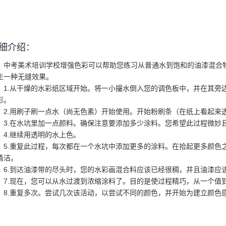
细介绍：
中考美术培训学校增强色彩可以帮助您练习从普通水到饱和的油漆混合
生一种无缝效果。
1.从干燥的水彩纸区域开始。将一小撮水倒入您的调色板中，并在其旁
彩。
2.用刷子刷一点水（尚无色素）开始使用。开始粉刷条（在纸上看起来
3.在水坑里加一点颜料。确保注意要添加多少涂料。您希望此过程微妙
4.继续用透明的水上色。
5.重复此过程，每次都在一个水坑中添加更多的涂料。在拾起更多颜色
清洁。
6.到达油漆带的尽头时，您的水彩画混合料应该已经很稠，并且油漆应
7.现在，您可以从水过渡到浓缩涂料了。目的是使过程精巧，从一个值
8.重复多次。尝试几次该活动，以尝试不同的颜色，并开始为建立颜色