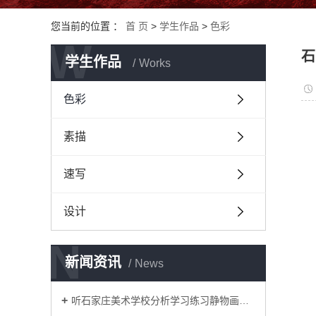
您当前的位置 ：
首 页
>
学生作品
>
色彩
W
石
学生作品
Works
色彩
素描
速写
设计
N
新闻资讯
News
听石家庄美术学校分析学习练习静物画的原因