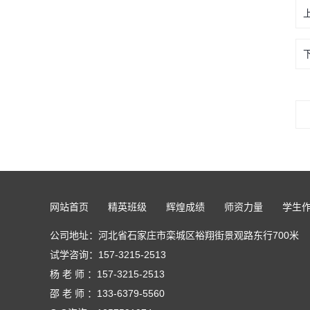
网站首页
精英班级
辉煌成绩
师资力量
学生
公司地址：河北省石家庄市栾城区裕翔街景观路东行700米
试学咨询：
157-3215-2513
杨 老 师 ：157-3215-2513
邵 老 师 ：133-6379-5560